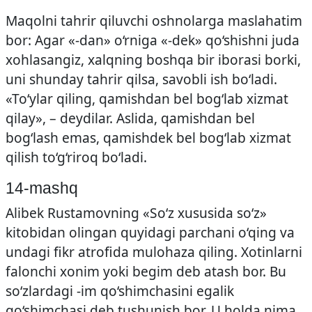
Maqolni tahrir qiluvchi oshnolarga maslahatim
bor: Agar «-dan» o‘rniga «-dek» qo‘shishni juda
xohlasangiz, xalqning boshqa bir iborasi borki,
uni shunday tahrir qilsa, savobli ish bo‘ladi.
«To‘ylar qiling, qamishdan bel bog‘lab xizmat
qilay», – deydilar. Aslida, qamishdan bel
bog‘lash emas, qamishdek bel bog‘lab xizmat
qilish to‘g‘riroq bo‘ladi.
14-mashq
Alibek Rustamovning «So‘z xususida so‘z»
kitobidan olingan quyidagi parchani o‘qing va
undagi fikr atrofida mulohaza qiling. Xotinlarni
falonchi xonim yoki begim deb atash bor. Bu
so‘zlardagi -im qo‘shimchasini egalik
qo‘shimchasi deb tushunish bor. U holda nima