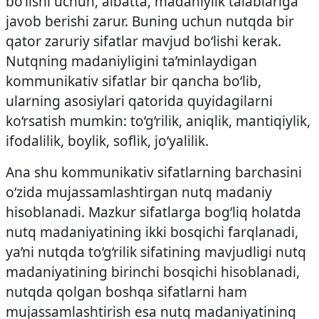
bo‘lishi uchun, albatta, madaniylik talablariga
javob berishi zarur. Buning uchun nutqda bir
qator zaruriy sifatlar mavjud bo‘lishi kerak.
Nutqning madaniyligini ta’minlaydigan
kommunikativ sifatlar bir qancha bo‘lib,
ularning asosiylari qatorida quyidagilarni
ko‘rsatish mumkin: to‘g‘rilik, aniqlik, mantiqiylik,
ifodalilik, boylik, soflik, jo‘yalilik.
Ana shu kommunikativ sifatlarning barchasini
o‘zida mujassamlashtirgan nutq madaniy
hisoblanadi. Mazkur sifatlarga bog‘liq holatda
nutq madaniyatining ikki bosqichi farqlanadi,
ya’ni nutqda to‘g‘rilik sifatining mavjudligi nutq
madaniyatining birinchi bosqichi hisoblanadi,
nutqda qolgan boshqa sifatlarni ham
mujassamlashtirish esa nutq madaniyatining