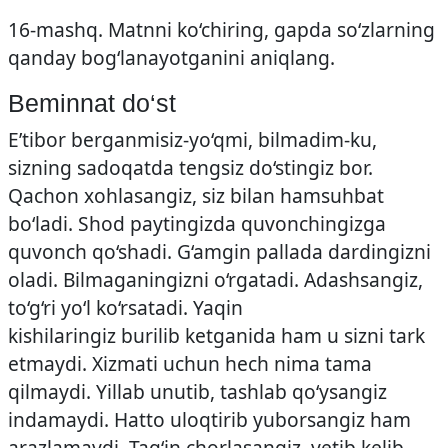
16-mashq. Matnni ko‘chiring, gapda so‘zlarning
qanday bog‘lanayotganini aniqlang.
Beminnat do‘st
E’tibor berganmisiz-yo‘qmi, bilmadim-ku,
sizning sadoqatda tengsiz do‘stingiz bor.
Qachon xohlasangiz, siz bilan hamsuhbat
bo‘ladi. Shod paytingizda quvonchingizga
quvonch qo‘shadi. G‘amgin pallada dardingizni
oladi. Bilmaganingizni o‘rgatadi. Adashsangiz,
to‘g‘ri yo‘l ko‘rsatadi. Yaqin
kishilaringiz burilib ketganida ham u sizni tark
etmaydi. Xizmati uchun hech nima tama
qilmaydi. Yillab unutib, tashlab qo‘ysangiz
indamaydi. Hatto uloqtirib yuborsangiz ham
arazlamaydi. Tag‘in chorlasangiz, yetib kelib,