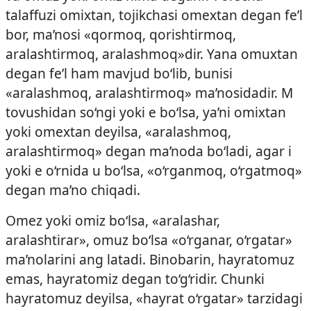
talaffuzi omixtan, tojikchasi omextan degan fe’l
bor, ma’nosi «qormoq, qorishtirmoq,
aralashtirmoq, aralashmoq»dir. Yana omuxtan
degan fe’l ham mavjud bo‘lib, bunisi
«aralashmoq, aralashtirmoq» ma’nosidadir. M
tovushidan so‘ngi yoki e bo‘lsa, ya’ni omixtan
yoki omextan deyilsa, «aralashmoq,
aralashtirmoq» degan ma’noda bo‘ladi, agar i
yoki e o‘rnida u bo‘lsa, «o‘rganmoq, o‘rgatmoq»
degan ma’no chiqadi.
Omez yoki omiz bo‘lsa, «aralashar,
aralashtirar», omuz bo‘lsa «o‘rganar, o‘rgatar»
ma’nolarini ang latadi. Binobarin, hayratomuz
emas, hayratomiz degan to‘g‘ridir. Chunki
hayratomuz deyilsa, «hayrat o‘rgatar» tarzidagi