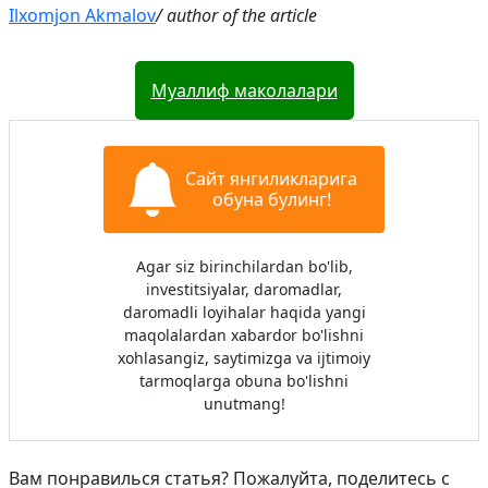
Ilxomjon Akmalov
/ author of the article
Муаллиф маколалари
Сайт янгиликларига
обуна булинг!
Agar siz birinchilardan bo'lib,
investitsiyalar, daromadlar,
daromadli loyihalar haqida yangi
maqolalardan xabardor bo'lishni
xohlasangiz, saytimizga va ijtimoiy
tarmoqlarga obuna bo'lishni
unutmang!
Вам понравилься статья? Пожалуйта, поделитесь с