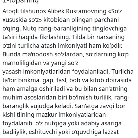
Atoqli tilshunos Alibek Rustamovning «So‘z
xususida so‘z» kitobidan olingan parchani
o‘qing. Nutq rang-baranligining tinglovchiga
ta’siri haqida fikrlashing. Tilda bir narsaning
o‘zini turlicha atash imkoniyati ham ko‘pdir.
Bunda ma’nodosh so‘zlardan, so‘zlarning ko‘p
ma’noliligidan va yangi so‘z
yasash imkoniyatlaridan foydalaniladi. Turlicha
ta’bir birikma, gap, fasl, bob va kitob doirasida
ham amalga oshiriladi va bu bilan san’atning
muhim asoslaridan biri bo‘lmish turlilik, rang-
baranglik vujudga keladi. San’atga zavqi bor
kishi tilning mazkur imkoniyatlaridan
foydalanib, o‘z nutqiga yoki adabiy asariga
badiiylik, eshituvchi yoki o‘quvchiga lazzat