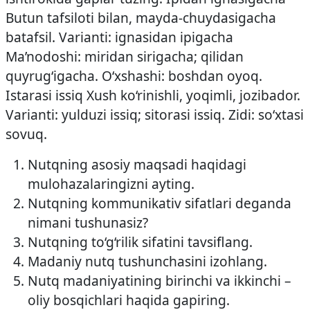
Butun tafsiloti bilan, mayda-chuydasigacha
batafsil. Varianti: ignasidan ipigacha
Ma’nodoshi: miridan sirigacha; qilidan
quyrug‘igacha. O‘xshashi: boshdan oyoq.
Istarasi issiq Xush ko‘rinishli, yoqimli, jozibador.
Varianti: yulduzi issiq; sitorasi issiq. Zidi: so‘xtasi
sovuq.
Nutqning asosiy maqsadi haqidagi
mulohazalaringizni ayting.
Nutqning kommunikativ sifatlari deganda
nimani tushunasiz?
Nutqning to‘g‘rilik sifatini tavsiflang.
Madaniy nutq tushunchasini izohlang.
Nutq madaniyatining birinchi va ikkinchi –
oliy bosqichlari haqida gapiring.