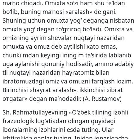
ma’no chiqadi. Omixta so‘zi ham shu fe’ldan
bo‘lib, buning ma’nosi «aralash» de gani.
Shuning uchun omuxta yog‘ deganga nisbatan
omixta yog‘ degan to‘g‘riroq bo‘ladi. Omixta va
omizning ayrim shevalar nuqtayi nazaridan
omuxta va omuz deb aytilishi xato emas,
chunki mdan keyingi ining m ta’sirida lablanib
uga aylanishi qonuniy hodisadir, ammo adabiy
til nuqtayi nazaridan hayratomiz bilan
ibratomuzdagi omiz va omuzni farqlash lozim.
Birinchisi «hayrat aralash», ikkinchisi «ibrat
o‘rgatar» degan ma’nodadir. (A. Rustamov)
Sh. Rahmatullayevning «O‘zbek tilining izohli
frazeologik lug‘ati»dan olingan quyidagi
iboralarning izohlarini esda tuting. Ular
ishtirokida gaplar tuzing. Ipidan ignasigacha