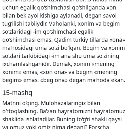
uchun egalik qo‘shimchasi qo‘shilganda xon
bilan bek ayol kishiga aylanadi, degan savol
tug‘ilishi tabiiydir. Vaholanki, xonim va begim
so‘zlaridagi -im qo‘shimchasi egalik
qo‘shimchasi emas. Qadim turkiy tillarda «ona»
ma’nosidagi uma so‘zi bo‘lgan. Begim va xonim
so‘zlari tarkibidagi -im ana shu uma so‘zining
ixchamlashganidir. Demak, xonim «mening
xonim» emas, «xon ona» va begim «mening
begim» emas, «beg ona» degan ma’noda ekan.
15-mashq
Matnni o‘qing. Mulohazalaringiz bilan
o‘rtoqlashing. Ba’zan hayratomizni hayratomuz
shaklida ishlatadilar. Buning to‘g‘ri shakli qaysi
va omuz yoki omiz nima degani? Forscha