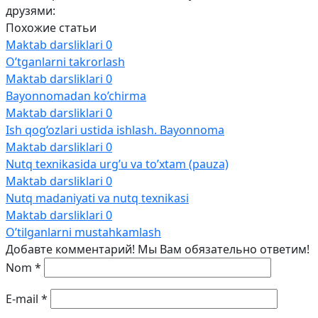
друзями:
Похожие статьи
Maktab darsliklari
0
O’tganlarni takrorlash
Maktab darsliklari
0
Bayonnomadan ko’chirma
Maktab darsliklari
0
Ish qog‘ozlari ustida ishlash. Bayonnoma
Maktab darsliklari
0
Nutq texnikasida urg’u va to’xtam (pauza)
Maktab darsliklari
0
Nutq madaniyati va nutq texnikasi
Maktab darsliklari
0
O’tilganlarni mustahkamlash
Добавте комментарий! Мы Вам обязательно ответим!
Nom
*
E-mail
*