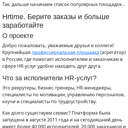
Так, дальше начинаем список популярных площадок…
Hrtime. Берите заказы и больше
заработайте
О проекте
Добро пожаловать, уважаемые друзья и коллеги!
Крупнейшая
профессиональная площадка
(агрегатор)
в России, где помогает исполнителям и заказчикам в
сфере HR-услуг удобно находить друг друга.
Что за исполнители HR-услуг?
Это рекрутеры, бизнес-тренеры, HR-менеджеры,
специалисты по мотивации, управлению персоналом,
коучи и специалисты по трудоустройству.
Как долго существуем сервис? Платформа была
запущена в августе 2011 года и на сегодняшний день
имеет более 40 000 исполнителей, 20 000 заказчиков и