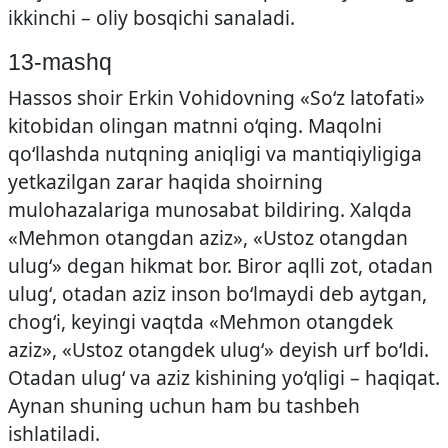
ikkinchi – oliy bosqichi sanaladi.
13-mashq
Hassos shoir Erkin Vohidovning «So‘z latofati»
kitobidan olingan matnni o‘qing. Maqolni
qo‘llashda nutqning aniqligi va mantiqiyligiga
yetkazilgan zarar haqida shoirning
mulohazalariga munosabat bildiring. Xalqda
«Mehmon otangdan aziz», «Ustoz otangdan
ulug‘» degan hikmat bor. Biror aqlli zot, otadan
ulug‘, otadan aziz inson bo‘lmaydi deb aytgan,
chog‘i, keyingi vaqtda «Mehmon otangdek
aziz», «Ustoz otangdek ulug‘» deyish urf bo‘ldi.
Otadan ulug‘ va aziz kishining yo‘qligi – haqiqat.
Aynan shuning uchun ham bu tashbeh
ishlatiladi.