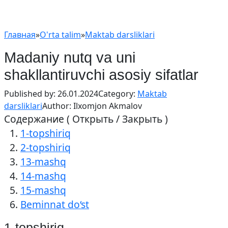
Главная
»
O'rta talim
»
Maktab darsliklari
Madaniy nutq va uni
shakllantiruvchi asosiy sifatlar
Published by:
26.01.2024
Category:
Maktab
darsliklari
Author:
Ilxomjon Akmalov
Содержание ( Открыть / Закрыть )
1-topshiriq
2-topshiriq
13-mashq
14-mashq
15-mashq
Beminnat do‘st
1-topshiriq