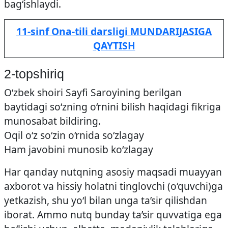
bag‘ishlaydi.
11-sinf Ona-tili darsligi MUNDARIJASIGA
QAYTISH
2-topshiriq
O‘zbek shoiri Sayfi Saroyining berilgan
baytidagi so‘zning o‘rnini bilish haqidagi fikriga
munosabat bildiring.
Oqil o‘z so‘zin o‘rnida so‘zlagay
Ham javobini munosib ko‘zlagay
Har qanday nutqning asosiy maqsadi muayyan
axborot va hissiy holatni tinglovchi (o‘quvchi)ga
yetkazish, shu yo‘l bilan unga ta’sir qilishdan
iborat. Ammo nutq bunday ta’sir quvvatiga ega