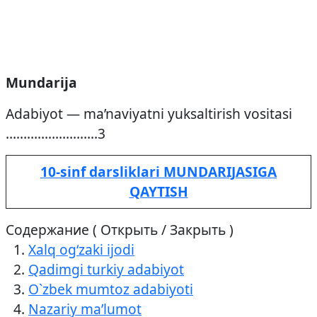
Mundarija
Adabiyot — ma’naviyatni yuksaltirish vositasi
……………………..3
10-sinf darsliklari MUNDARIJASIGA
QAYTISH
Содержание ( Открыть / Закрыть )
Xalq ogʻzaki ijodi
Qadimgi turkiy adabiyot
O`zbek mumtoz adabiyoti
Nazariy ma’lumot