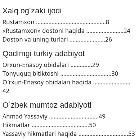
Xalq ogʻzaki ijodi
Rustamxon ………………………………………8
«Rustamxon» dostoni haqida ……………………24
Doston va uning turlari …………………..26
Qadimgi turkiy adabiyot
Orxun-Enasoy obidalari …………..29
Tonyuquq bitiktoshi ……………………………30
O`rxun-Enasoy obidalari haqida ……………………
42
O`zbek mumtoz adabiyoti
Ahmad Yassaviy …………………………..49
Hikmatlar ……………………………….50
Yassaviy hikmatlari haqida …………………………..53