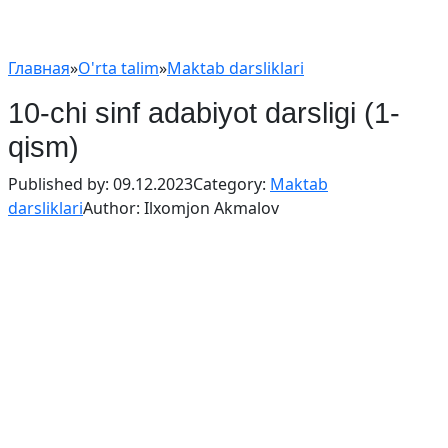
Главная
»
O'rta talim
»
Maktab darsliklari
10-chi sinf adabiyot darsligi (1-
qism)
Published by:
09.12.2023
Category:
Maktab
darsliklari
Author:
Ilxomjon Akmalov