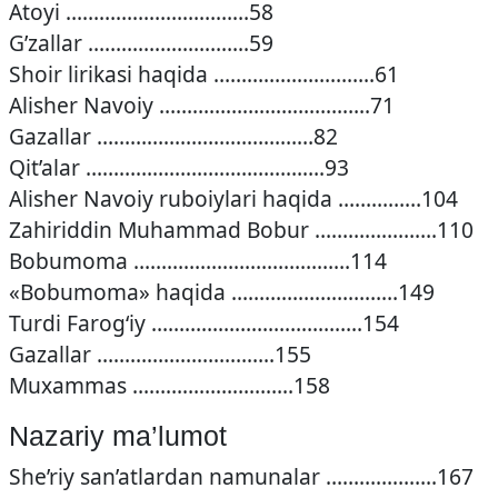
Atoyi ……………………………58
G’zallar ………………………..59
Shoir lirikasi haqida ………………………..61
Alisher Navoiy ………………………………..71
Gazallar …………………………………82
Qit’alar …………………………………….93
Alisher Navoiy ruboiylari haqida ……………104
Zahiriddin Muhammad Bobur ………………….110
Bobumoma …………………………………114
«Bobumoma» haqida …………………………149
Turdi Farogʻiy ………………………………..154
Gazallar …………………………..155
Muxammas ………………………..158
Nazariy ma’lumot
She’riy san’atlardan namunalar ………………..167