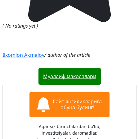
( No ratings yet )
Ilxomjon Akmalov
/ author of the article
Муаллиф маколалари
Сайт янгиликларига
обуна булинг!
Agar siz birinchilardan bo'lib,
investitsiyalar, daromadlar,