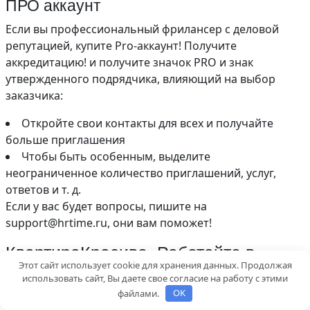
ПРО аккаунт
Если вы профессиональный фрилансер с деловой
репутацией, купите Pro-аккаунт! Получите
аккредитацию! и получите значок PRO и знак
утвержденного подрядчика, влияющий на выбор
заказчика:
Откройте свои контакты для всех и получайте
больше приглашения
Чтобы быть особенным, выделите
неограниченное количество приглашений, услуг,
ответов и т. д.
Если у вас будет вопросы, пишите на
support@hrtime.ru, они вам поможет!
КвартираКрасиво. Работайте в
Этот сайт использует cookie для хранения данных. Продолжая
оффлайн если Вы строитель
использовать сайт, Вы даете свое согласие на работу с этими
файлами.
OK
КвартираКрасиво.ру — сайт, на котором можно найти