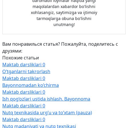
daromadli loyihalar haqida yangi
maqolalardan xabardor bo'lishni
xohlasangiz, saytimizga va ijtimoiy
tarmoqlarga obuna bo'lishni
unutmang!
Вам понравилься статья? Пожалуйта, поделитесь с
друзями:
Похожие статьи
Maktab darsliklari
0
O’tganlarni takrorlash
Maktab darsliklari
0
Bayonnomadan ko’chirma
Maktab darsliklari
0
Ish qog‘ozlari ustida ishlash. Bayonnoma
Maktab darsliklari
0
Nutq texnikasida urg’u va to’xtam (pauza)
Maktab darsliklari
0
Nutq madaniyati va nutq texnikasi