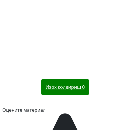
Изох колдириш
0
Оцените материал