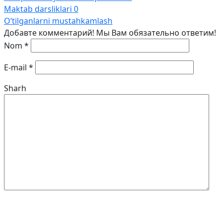
Maktab darsliklari
0
O’tilganlarni mustahkamlash
Добавте комментарий! Мы Вам обязательно ответим!
Nom
*
E-mail
*
Sharh