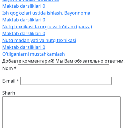
Maktab darsliklari
0
Ish qog‘ozlari ustida ishlash. Bayonnoma
Maktab darsliklari
0
Nutq texnikasida urg’u va to’xtam (pauza)
Maktab darsliklari
0
Nutq madaniyati va nutq texnikasi
Maktab darsliklari
0
O’tilganlarni mustahkamlash
Добавте комментарий! Мы Вам обязательно ответим!
Nom
*
E-mail
*
Sharh