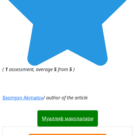
(
1
assessment, average
5
from
5
)
Ilxomjon Akmalov
/ author of the article
Муаллиф маколалари