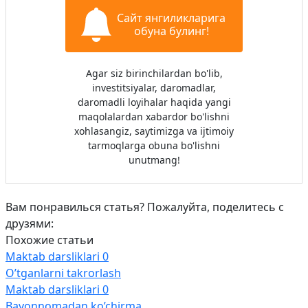
Сайт янгиликларига
обуна булинг!
Agar siz birinchilardan bo'lib,
investitsiyalar, daromadlar,
daromadli loyihalar haqida yangi
maqolalardan xabardor bo'lishni
xohlasangiz, saytimizga va ijtimoiy
tarmoqlarga obuna bo'lishni
unutmang!
Вам понравилься статья? Пожалуйта, поделитесь с
друзями:
Похожие статьи
Maktab darsliklari
0
O’tganlarni takrorlash
Maktab darsliklari
0
Bayonnomadan ko’chirma