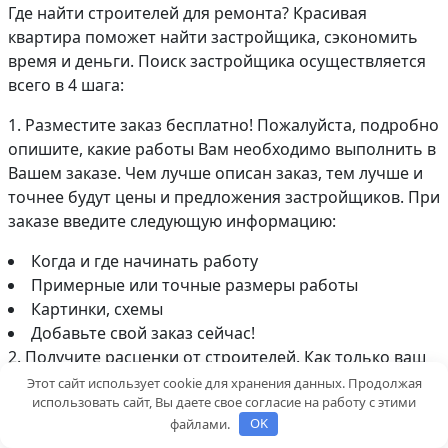
Где найти строителей для ремонта? Красивая
квартира поможет найти застройщика, сэкономить
время и деньги. Поиск застройщика осуществляется
всего в 4 шага:
1. Разместите заказ бесплатно! Пожалуйста, подробно
опишите, какие работы Вам необходимо выполнить в
Вашем заказе. Чем лучше описан заказ, тем лучше и
точнее будут цены и предложения застройщиков. При
заказе введите следующую информацию:
Когда и где начинать работу
Примерные или точные размеры работы
Картинки, схемы
Добавьте свой заказ сейчас!
2. Получите расценки от строителей. Как только ваш
заказ будет подтвержден, вы получите расценки и
Этот сайт использует cookie для хранения данных. Продолжая
использовать сайт, Вы даете свое согласие на работу с этими
предложения от строителей, заинтересованных в
файлами.
OK
вашей работе. Сравните цены и отзывы, удалите